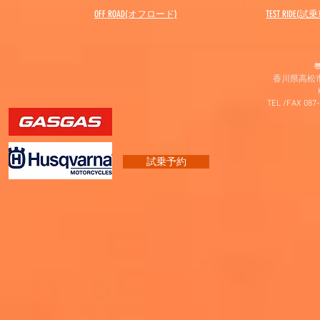
OFF ROAD(オフロード)
​TEST RIDE(試
〠
香川県高松市
TEL /FAX 087
試乗予約