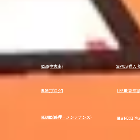
USED(中古車)
SERVICE(購
BLOG(ブログ)
LINE UP(新車
REPAIRS(修理・メンテナンス)
NEW MODEL
(先