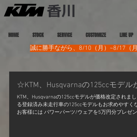
HOME
STOCK
SERVICE
CUSTOMIZE
LINE UP
誠に勝手ながら、8/10（月）~8/1
☆KTM、Husqvarnaの125cc
KTM、Husqvarnaの125ccモデルが価格改定さ
る登録済み未走行車の125ccモデルもお求めやすく
お客様には パワーパーツ/ウェアを5万円分プレゼント