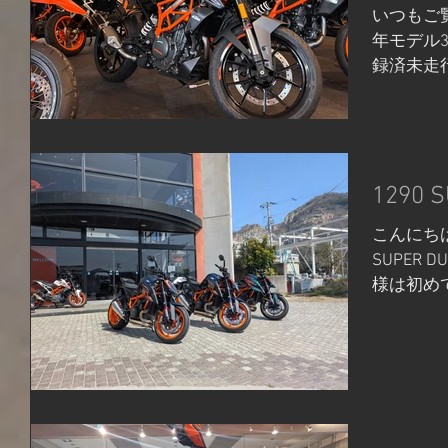
いつもご覧
年モデル3
録済未走行
→655,
や乗りや
しても、
す...
1290 
こんにちは
SUPER 
様は初め
緊張して
り乗りや
は...