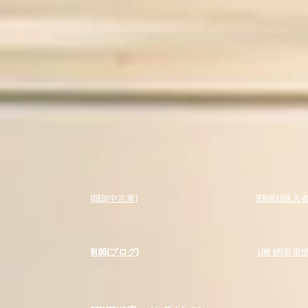
USED(中古車)
SERVICE(購
BLOG(ブログ)
LINE UP(新車