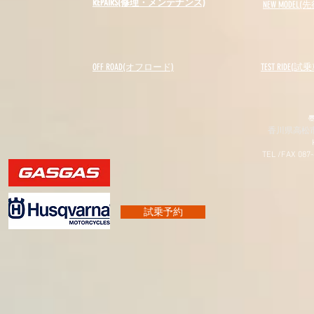
REPAIRS(修理・メンテナンス)
NEW MODEL
(先
OFF ROAD(オフロード)
​TEST RIDE(試
〠
香川県高松市
TEL /FAX 087
試乗予約