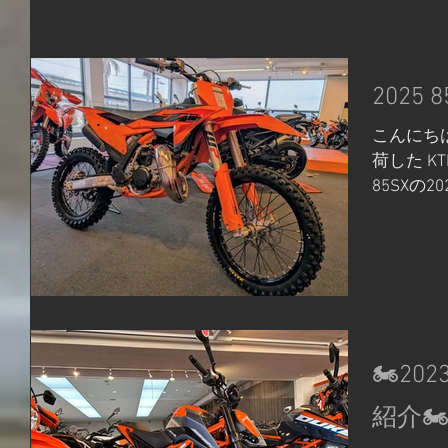
2025 8
こんにち
荷した 
85SXの
での活躍
で、女性
してくれ
式！！...
🏍20
紹介