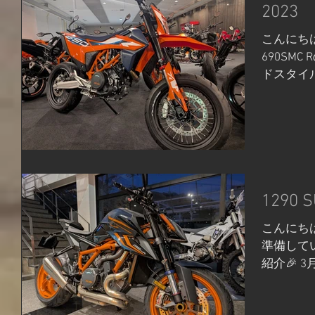
2023 
こんにちは
690SMC
ドスタイ
通常のオ
いやすく
ンクが後
リッ...
1290 
こんにちは
準備している 2
紹介🎉 
ポートキャ
ている 1290