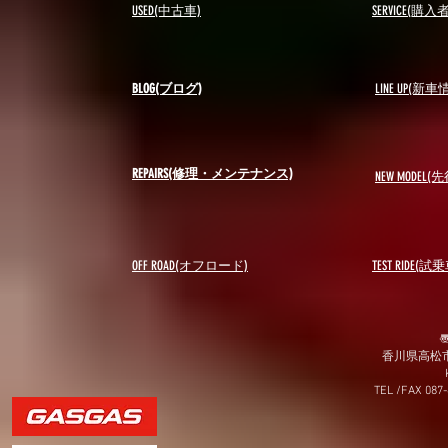
USED(中古車)
SERVICE(購
BLOG(ブログ)
LINE UP(新車
REPAIRS(修理・メンテナンス)
NEW MODEL
(先
OFF ROAD(オフロード)
​TEST RIDE(試
〠
香川県高松市
TEL /FAX 087