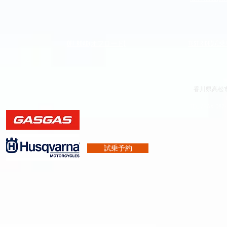
OFF ROAD(オフロード)
​TEST RIDE(試
〠
香川県高松市
TEL /FAX 087
試乗予約