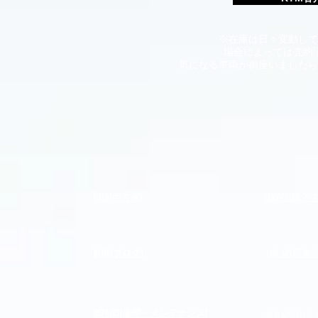
※在庫は日々変動して
場合によっては売約
​気になる車両が御座いました
USED(中古車)
SERVICE(購
BLOG(ブログ)
LINE UP(新車
REPAIRS(修理・メンテナンス)
NEW MODEL
(先