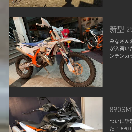
ダーの持
ースとなっ
新型 25
みなさんお待
が入荷いた
ンチンカ
ィックの
ン、フレ
も大幅に進
890S
ついに話題
た！ 89