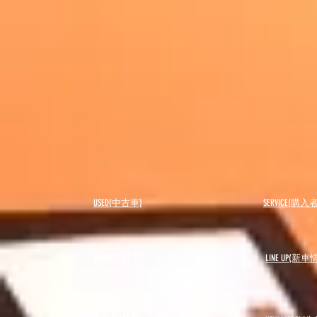
USED(中古車)
SERVICE(購
BLOG(ブログ)
LINE UP(新車