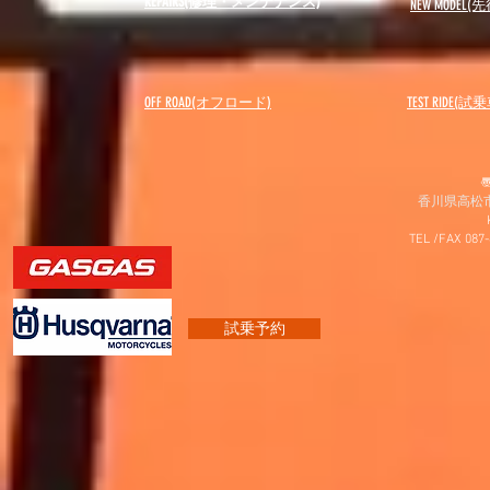
REPAIRS(修理・メンテナンス)
NEW MODEL
(先
OFF ROAD(オフロード)
​TEST RIDE(試
〠
香川県高松市
TEL /FAX 087
試乗予約