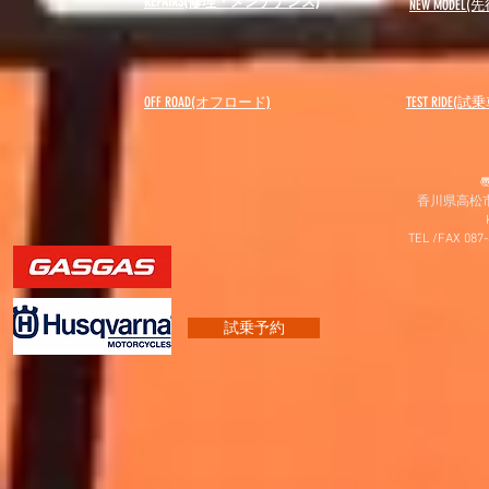
REPAIRS(修理・メンテナンス)
NEW MODEL
(先
OFF ROAD(オフロード)
​TEST RIDE(試
〠
香川県高松市
TEL /FAX 087
試乗予約