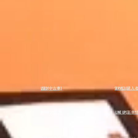
USED(中古車)
SERVICE(購
BLOG(ブログ)
LINE UP(新車