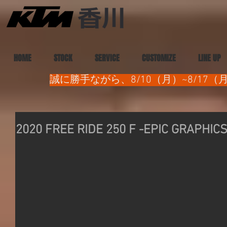
HOME
STOCK
SERVICE
CUSTOMIZE
LINE UP
誠に勝手ながら、8/10（月）~8/1
2020 FREE RIDE 250 F -EPIC GRAPHICS