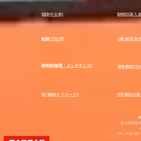
USED(中古車)
SERVICE(購
BLOG(ブログ)
LINE UP(新車
REPAIRS(修理・メンテナンス)
NEW MODEL
(先
OFF ROAD(オフロード)
​TEST RIDE(試
〠
香川県高松市
TEL /FAX 087