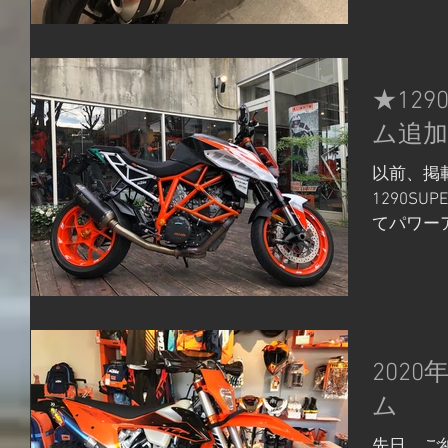
タンクプ
気だしてい
★129
ム追加
以前、掲
1290SU
てパワー
がオレン
した！ 
る事によ
れ、安定した
2020
ム
先日、ご納