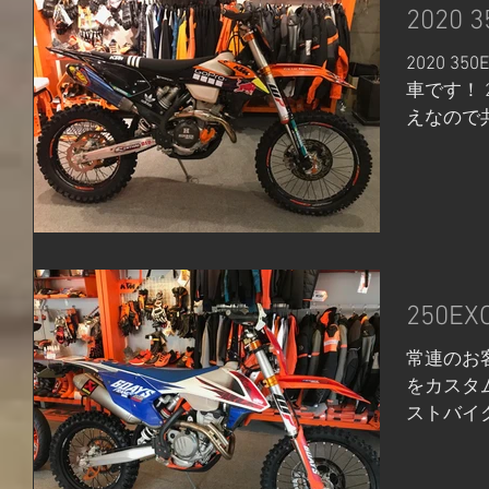
2020
2020 
車です！ 2
えなので
も多数あ
ー＆PH
アイテムで
250E
常連のお客様
をカスタ
ストバイ
ンデュー
できるス