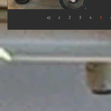
ーに非常
るエ...
2
3
4
5