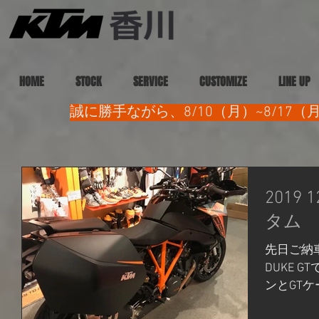
HOME
STOCK
SERVICE
CUSTOMIZE
LINE UP
誠に勝手ながら、8/10（月）~8/1
2019 
タム
先日ご納車
DUKE 
ンとGT
が存在感