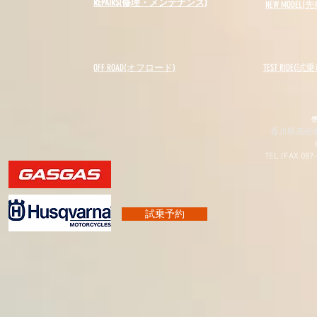
REPAIRS(修理・メンテナンス)
NEW MODEL
(先
OFF ROAD(オフロード)
​TEST RIDE(試
〠
香川県高松市
TEL /FAX 087
試乗予約