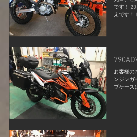
です！ 20
えです！
できる走
です！ 3
なモデルで
790A
お客様の7
ンジンガ
プケースは
を使用し
ツのもの
はツラーテ