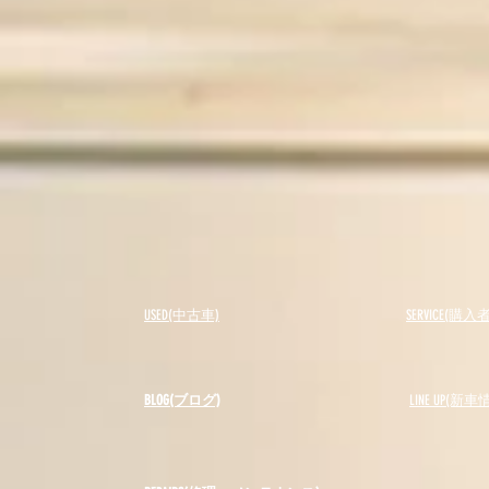
USED(中古車)
SERVICE(購
BLOG(ブログ)
LINE UP(新車