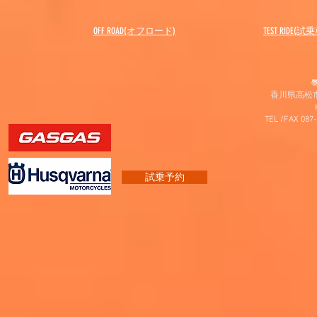
OFF ROAD(オフロード)
​TEST RIDE(試
〠
香川県高松市
TEL /FAX 087
試乗予約