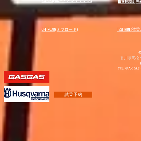
REPAIRS(修理・メンテナンス)
NEW MODEL
(先
OFF ROAD(オフロード)
​TEST RIDE(試
〠
香川県高松市
TEL /FAX 087
試乗予約