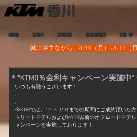
HOME
STOCK
SERVICE
CUSTOMIZE
LINE UP
誠に勝手ながら、8/10（月）~8/1
＊*KTM0％金利キャンペーン実施中*
いつも有難うございます！
.
.
今KTMでは、1/1～3/31までの期間にご成約頂いた
トリートモデルおよびMY19以前のオフロードモデ
ャンペーンを実施しております！