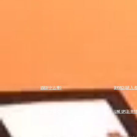
USED(中古車)
SERVICE(購
BLOG(ブログ)
LINE UP(新車