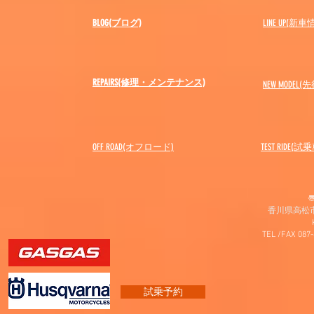
BLOG(ブログ)
LINE UP(新車
REPAIRS(修理・メンテナンス)
NEW MODEL
(先
OFF ROAD(オフロード)
​TEST RIDE(試
〠
香川県高松市
TEL /FAX 087
試乗予約