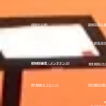
USED(中古車)
SERVICE(購
BLOG(ブログ)
LINE UP(新車
REPAIRS(修理・メンテナンス)
NEW MODEL
(先
OFF ROAD(オフロード)
​TEST RIDE(試
〠