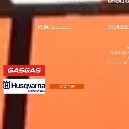
REPAIRS(修理・メンテナンス)
NEW MODEL
(先
OFF ROAD(オフロード)
​TEST RIDE(試
〠
香川県高松市
TEL /FAX 087
試乗予約