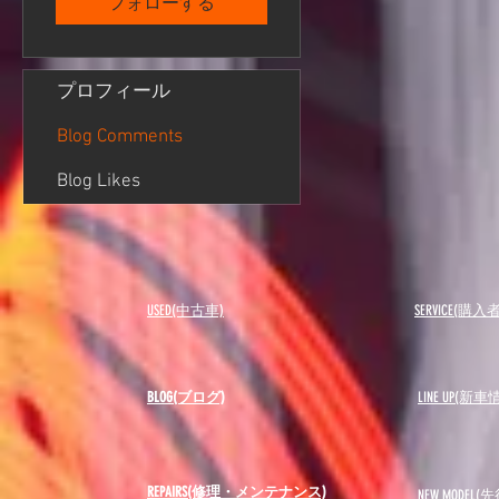
フォローする
プロフィール
Blog Comments
Blog Likes
USED(中古車)
SERVICE(購
BLOG(ブログ)
LINE UP(新車
REPAIRS(修理・メンテナンス)
NEW MODEL
(先