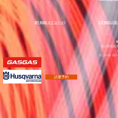
OFF ROAD(オフロード)
​TEST RIDE(試
〠
香川県高松市
TEL /FAX 087
試乗予約