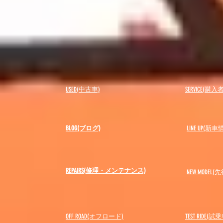
USED(中古車)
SERVICE(購
BLOG(ブログ)
LINE UP(新車
REPAIRS(修理・メンテナンス)
NEW MODEL
(先
OFF ROAD(オフロード)
​TEST RIDE(試