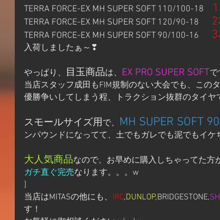
 
TERRA FORCE-EX MH SUPER SOFT 110/100-18   
 2
TERRA FORCE-EX MH SUPER SOFT 120/90-18     
3
TERRA FORCE-EX MH SUPER SOFT 90/100-16     
入荷しましたぁ～❣
目玉商品
EX PRO SUPER SOFT
やっぱり、
は、
で
当店スタッフ成田もFIM規制のない大会でも、この
優勝争いしてしまう程、トラクション抜群のタイヤで
MH SUPER SOFT 90
スモールサイズ用
で、
ンパウンドになってて、土でもガレでも泥でもイケ
大人気商品
なので、お早めに購入しちゃってた方
ガチ直ぐ完売
なります。。。w
]
当店はMITASの他にも、
IRC
,
DUNLOP
,BRIDGESTONE,
SH
す！