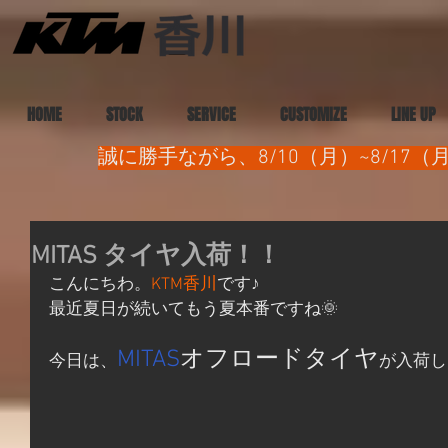
HOME
STOCK
SERVICE
CUSTOMIZE
LINE UP
誠に勝手ながら、8/10（月）~8/1
MITAS タイヤ入荷！！
こんにちわ。
KTM香川
です♪
最近夏日が続いてもう夏本番ですね🌞
MITAS
オフロードタイヤ
今日は、
が入荷し