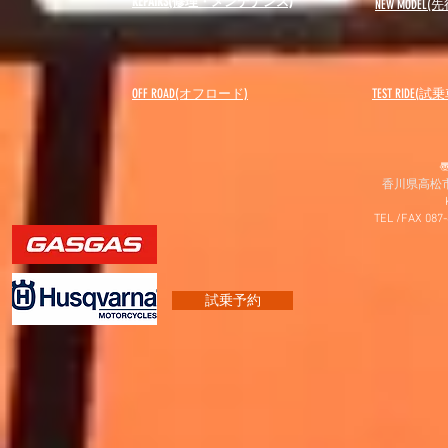
REPAIRS(修理・メンテナンス)
NEW MODEL
(先
OFF ROAD(オフロード)
​TEST RIDE(試
〠
香川県高松市
TEL /FAX 087
試乗予約