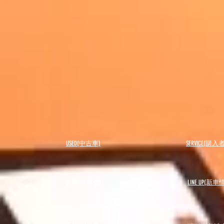
USED(中古車)
SERVICE(購
BLOG(ブログ)
LINE UP(新車