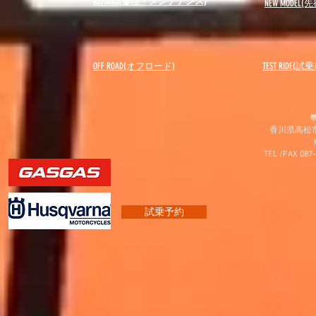
REPAIRS(修理・メンテナンス)
NEW MODEL
(先
OFF ROAD(オフロード)
​TEST RIDE(試
〠
香川県高松市
TEL /FAX 087
試乗予約