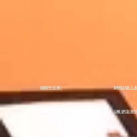
USED(中古車)
SERVICE(購
BLOG(ブログ)
LINE UP(新車