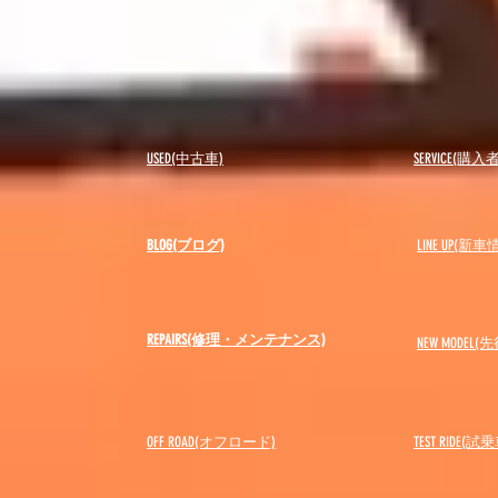
USED(中古車)
SERVICE(購
BLOG(ブログ)
LINE UP(新車
REPAIRS(修理・メンテナンス)
NEW MODEL
(先
OFF ROAD(オフロード)
​TEST RIDE(試