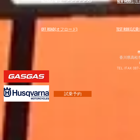
REPAIRS(修理・メンテナンス)
NEW MODEL
(先
OFF ROAD(オフロード)
​TEST RIDE(試
〠
香川県高松市
TEL /FAX 087
試乗予約