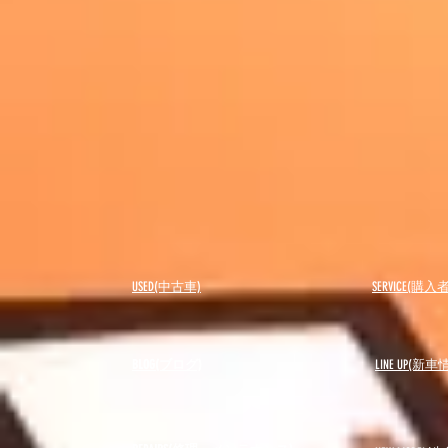
USED(中古車)
SERVICE(購
BLOG(ブログ)
LINE UP(新車