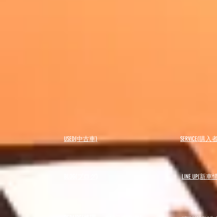
USED(中古車)
SERVICE(購
BLOG(ブログ)
LINE UP(新車