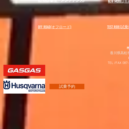
REPAIRS(修理・メンテナンス)
NEW MODEL
(先
OFF ROAD(オフロード)
​TEST RIDE(試
〠
香川県高松市
TEL /FAX 087
試乗予約