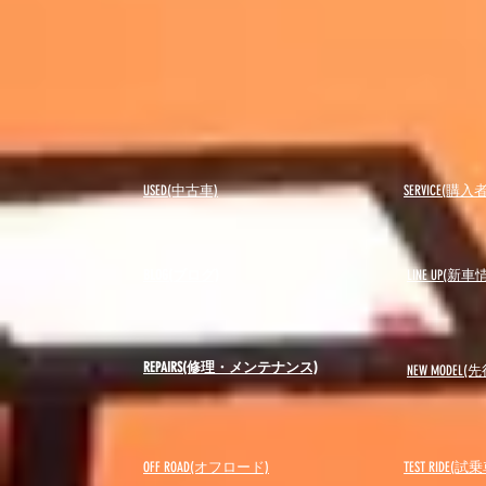
USED(中古車)
SERVICE(購
BLOG(ブログ)
LINE UP(新車
REPAIRS(修理・メンテナンス)
NEW MODEL
(先
OFF ROAD(オフロード)
​TEST RIDE(試