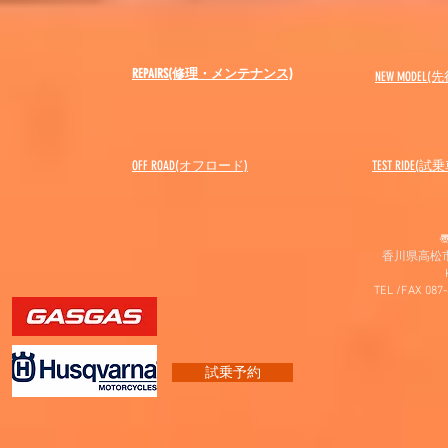
REPAIRS(修理・メンテナンス)
NEW MODEL
(先
OFF ROAD(オフロード)
​TEST RIDE(試
〠
香川県高松市
TEL /FAX 087
試乗予約