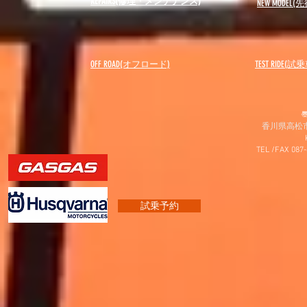
REPAIRS(修理・メンテナンス)
NEW MODEL
(先
OFF ROAD(オフロード)
​TEST RIDE(試
〠
香川県高松市
TEL /FAX 087
試乗予約