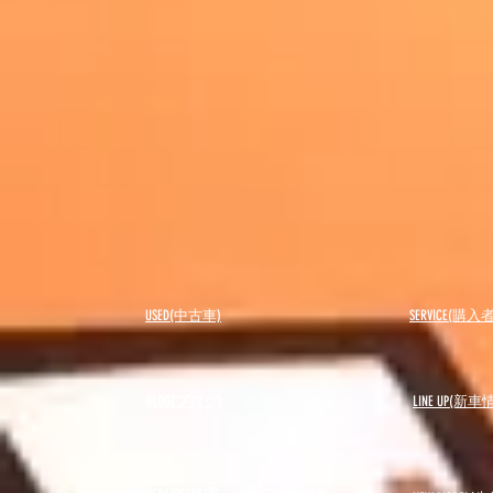
USED(中古車)
SERVICE(購
BLOG(ブログ)
LINE UP(新車