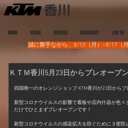
HOME
STOCK
SERVICE
CUSTOMIZE
LINE UP
誠に勝手ながら、8/10（月）~8/1
ＫＴＭ香川5月23日からプレオープ
四国唯一のオレンジショップ KTM香川が23日から
新型コロナウイルスの影響で看板や店内什器が色々
だけでひとまずプレオープンです！
新型コロナウイルスの感染拡大を防ぐために３密防