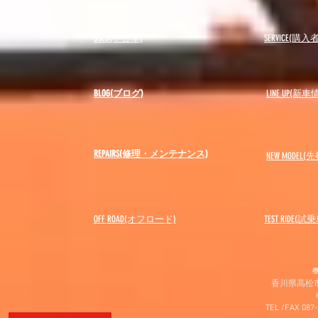
USED(中古車)
SERVICE(購
BLOG(ブログ)
LINE UP(新車
REPAIRS(修理・メンテナンス)
NEW MODEL
(先
OFF ROAD(オフロード)
​TEST RIDE(試
〠
香川県高松市
TEL /FAX 087