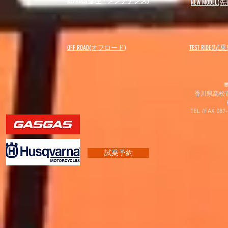
REPAIRS(修理・メンテナンス)
NEW MODEL
(先
OFF ROAD(オフロード)
​TEST RIDE(試
〠
香川県高松市
TEL /FAX 087
試乗予約