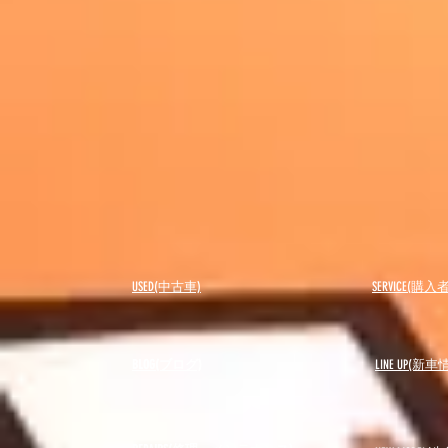
USED(中古車)
SERVICE(購
BLOG(ブログ)
LINE UP(新車