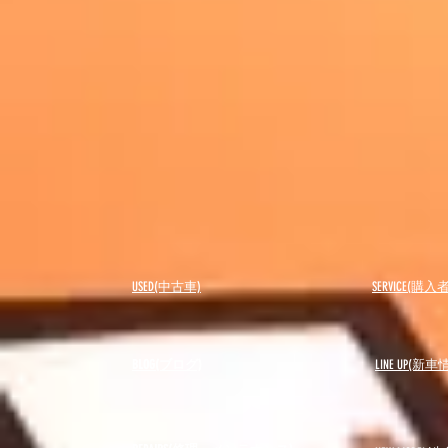
USED(中古車)
SERVICE(購
BLOG(ブログ)
LINE UP(新車