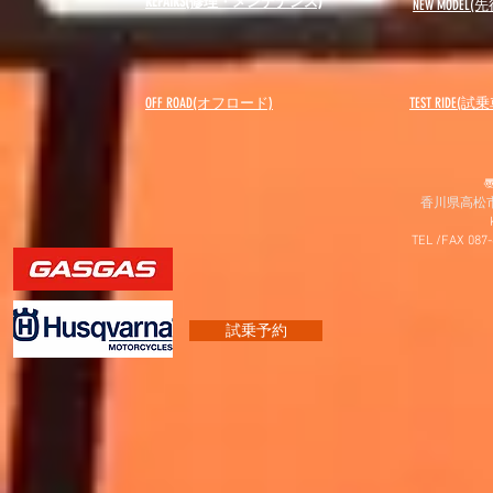
REPAIRS(修理・メンテナンス)
NEW MODEL
(先
OFF ROAD(オフロード)
​TEST RIDE(試
〠
香川県高松市
TEL /FAX 087
試乗予約