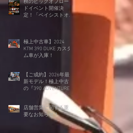
秋のビッグオフロー
ドイベント開催決
定！「ベイシストオ
ート オフロードフェ
ス in 朽木スキー場」
極上中古車】2024
KTM 390 DUKE カスタ
ム車が入庫！
【ご成約】2026年最
新モデル！極上中古
の『390 ADVENTURE
R』を45mmローダウ
ン仕様でご納車！
店舗営業に関する重
要なお知らせ！