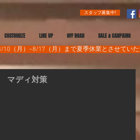
スタッフ募集中!
CUSTOMIZE
LINE UP
OFF ROAD
SALE & CANPAING
/10（月）~8/17（月）まで夏季休業とさせてい
 マディ対策