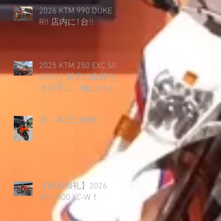
2026 KTM 990 DUKE
R!! 店内に1台!!
2025 KTM 250 EXC SIX
DAYS｜栄光の血統を
その手に。極上のエ
ンデューロライフ開
幕！
祝・本日ご納車！
【納車御礼】2026
KTM 300 XC-W！