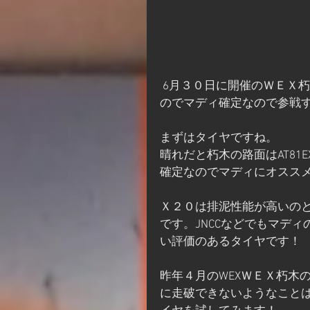
 6月３０日に開催のＷＥＸ朽木が天気予報的に数日前から雨が降り続けるとの事な
のでマディ確定なので参戦する
まずはタイヤですね。
晴れだと朽木の路面はAT8
確定なのでマディにオススメ
Ｘ２０は排泥性能が高いのと
です。JNCCなどでもマデ
い評価のあるタイヤです！
昨年４月のWEXＷＥＸ朽木の
に走破できないようなこと