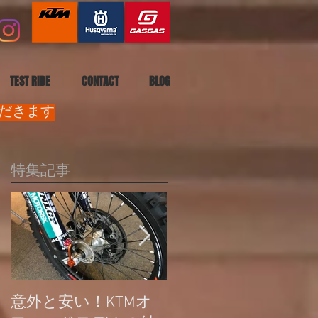
TEST RIDE
CONTACT
BLOG
ただきます
特集記事
意外と安い！KTMオ
公道走行不可モデル