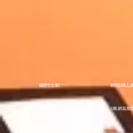
USED(中古車)
SERVICE(購
BLOG(ブログ)
LINE UP(新車