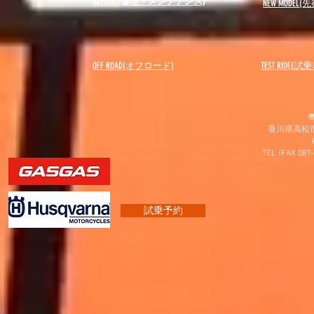
REPAIRS(修理・メンテナンス)
NEW MODEL
(先
OFF ROAD(オフロード)
​TEST RIDE(試
〠
香川県高松市
TEL /FAX 087
試乗予約