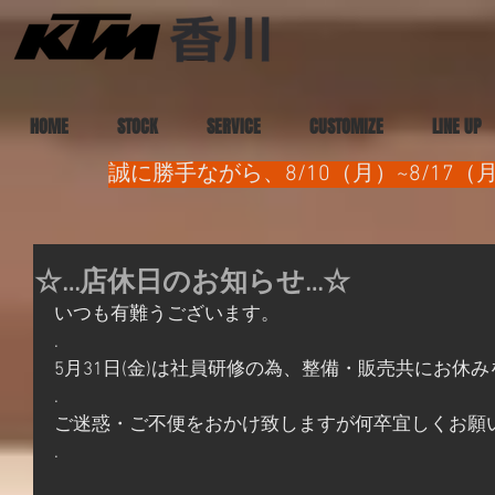
HOME
STOCK
SERVICE
CUSTOMIZE
LINE UP
誠に勝手ながら、8/10（月）~8/1
☆…店休日のお知らせ…☆
いつも有難うございます。
.
5月31日(金)は社員研修の為、整備・販売共にお休
.
ご迷惑・ご不便をおかけ致しますが何卒宜しくお願
.