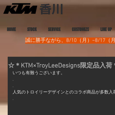
HOME
STOCK
SERVICE
CUSTOMIZE
LINE UP
誠に勝手ながら、8/10（月）~8/1
☆＊KTM×TroyLeeDesigns限定品入
いつも有難うございます。
.
.
人気のトロイリーデザインとのコラボ商品が多数入
.