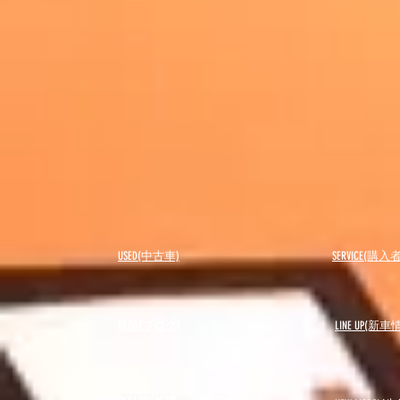
USED(中古車)
SERVICE(購
BLOG(ブログ)
LINE UP(新車