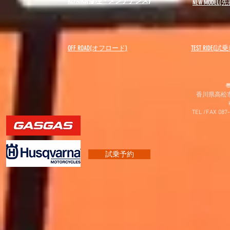
REPAIRS(修理・メンテナンス)
NEW MODEL
(先
OFF ROAD(オフロード)
​TEST RIDE(試
〠
香川県高松市
TEL /FAX 087
試乗予約