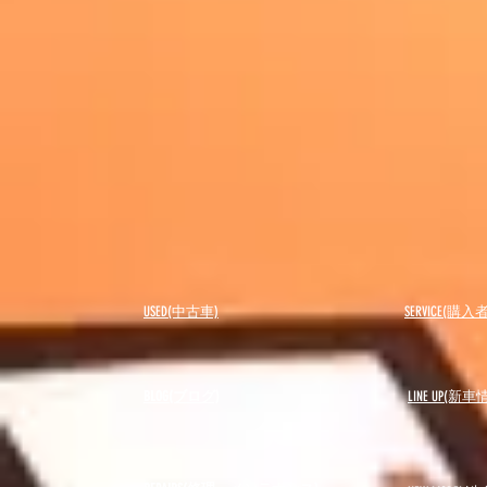
USED(中古車)
SERVICE(購
BLOG(ブログ)
LINE UP(新車