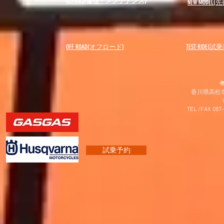
REPAIRS(修理・メンテナンス)
NEW MODEL
(先
OFF ROAD(オフロード)
​TEST RIDE(試
〠
香川県高松市
TEL /FAX 087
試乗予約