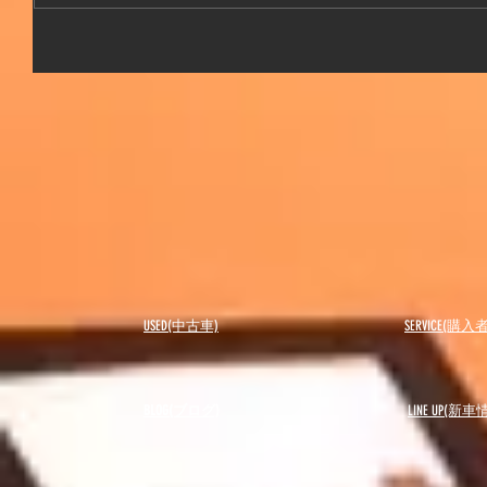
USED(中古車)
SERVICE(購
BLOG(ブログ)
LINE UP(新車