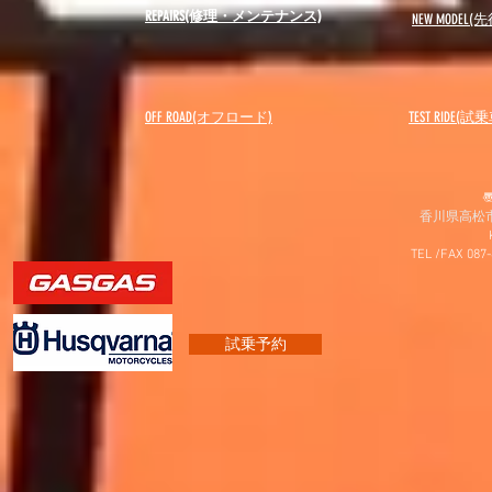
REPAIRS(修理・メンテナンス)
NEW MODEL
(先
OFF ROAD(オフロード)
​TEST RIDE(試
〠
香川県高松市
TEL /FAX 087
試乗予約