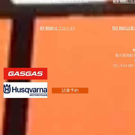
REPAIRS(修理・メンテナンス)
NEW MODEL
(先
OFF ROAD(オフロード)
​TEST RIDE(試
〠
香川県高松市
TEL /FAX 087
試乗予約