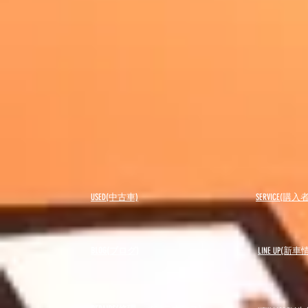
USED(中古車)
SERVICE(購
BLOG(ブログ)
LINE UP(新車