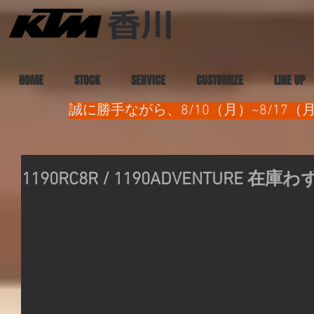
HOME
STOCK
SERVICE
CUSTOMIZE
LINE UP
誠に勝手ながら、8/10（月）~8/1
1190RC8R / 1190ADVENTURE 在