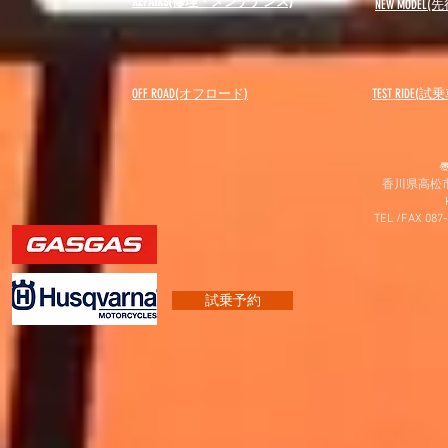
REPAIRS(修理・メンテナンス)
NEW MODEL
(先
OFF ROAD(オフロード)
​TEST RIDE(試
〠
香川県高松市
TEL /FAX 087
試乗予約