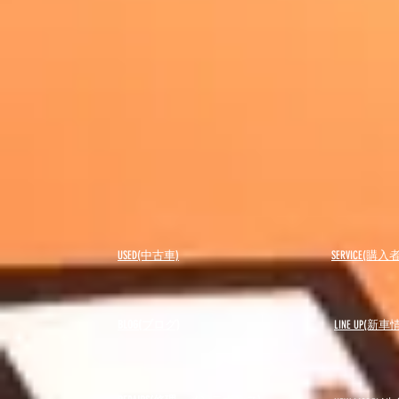
USED(中古車)
SERVICE(購
BLOG(ブログ)
LINE UP(新車