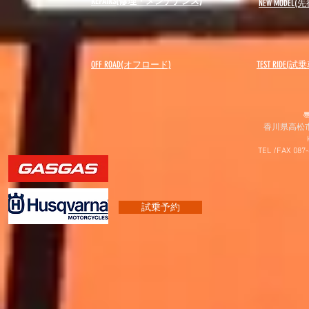
REPAIRS(修理・メンテナンス)
NEW MODEL
(先
OFF ROAD(オフロード)
​TEST RIDE(試
〠
香川県高松市
TEL /FAX 087
試乗予約