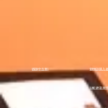
USED(中古車)
SERVICE(購
BLOG(ブログ)
LINE UP(新車