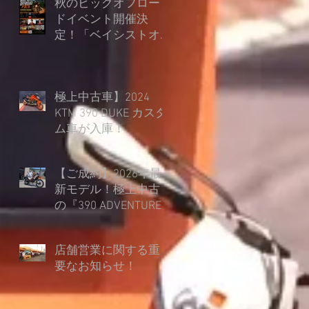
秋のビッグオフロー
ドイベント開催決
定！「ベイシストオ
ート オフロードフェ
ス in 朽木スキー場」
極上中古車】2024
KTM 390 DUKE カスタ
ム車が入庫！
【ご成約】2026年最
新モデル！極上中古
の『390 ADVENTURE
R』を45mmローダウ
ン仕様でご納車！
店舗営業に関する重
要なお知らせ！