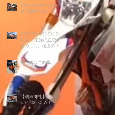
2026 KTM 990 DUKE
R!! 店内に1台!!
2025 KTM 250 EXC SIX
DAYS｜栄光の血統を
その手に。極上のエ
ンデューロライフ開
幕！
祝・本日ご納車！
【納車御礼】2026
KTM 300 XC-W！