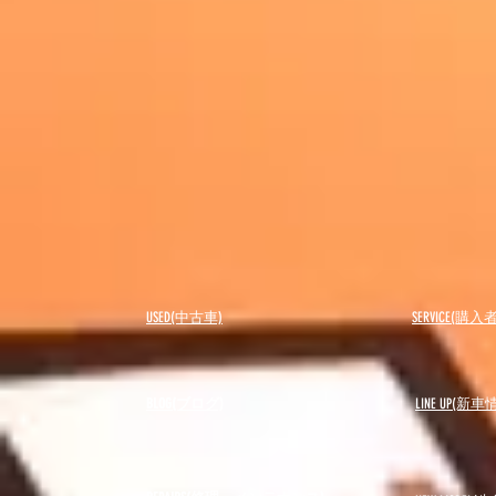
USED(中古車)
SERVICE(購
BLOG(ブログ)
LINE UP(新車