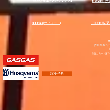
REPAIRS(修理・メンテナンス)
NEW MODEL
(先
OFF ROAD(オフロード)
​TEST RIDE(試
〠
香川県高松市
TEL /FAX 087
試乗予約