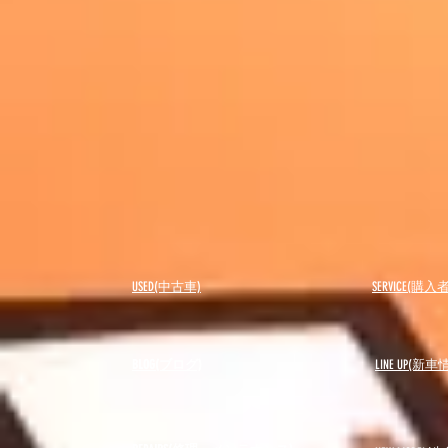
USED(中古車)
SERVICE(購
BLOG(ブログ)
LINE UP(新車