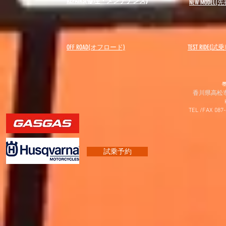
REPAIRS(修理・メンテナンス)
NEW MODEL
(先
OFF ROAD(オフロード)
​TEST RIDE(試
〠
香川県高松市
TEL /FAX 087
試乗予約