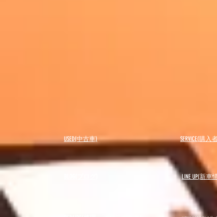
USED(中古車)
SERVICE(購
BLOG(ブログ)
LINE UP(新車