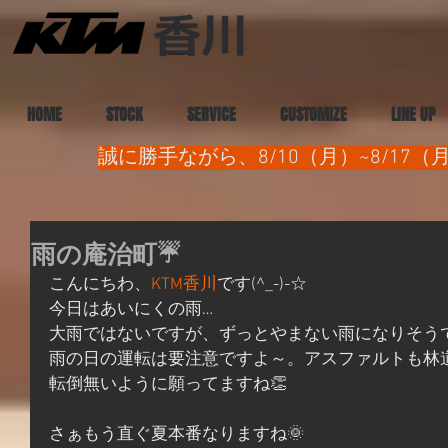
HOME
STOCK
SERVICE
CUSTOMIZE
LINE UP
誠に勝手ながら、8/10（月）~8/1
雨の庵治町☔
こんにちわ、
KTM香川
です(^_-)-☆
今日はあいにくの雨…
大雨ではないですが、ずっとやまない雨になりそう
雨の日の運転は要注意ですよ～。アスファルトも林
転倒無いように願ってますね👏
さぁもう直ぐ夏本番なりますね🌞