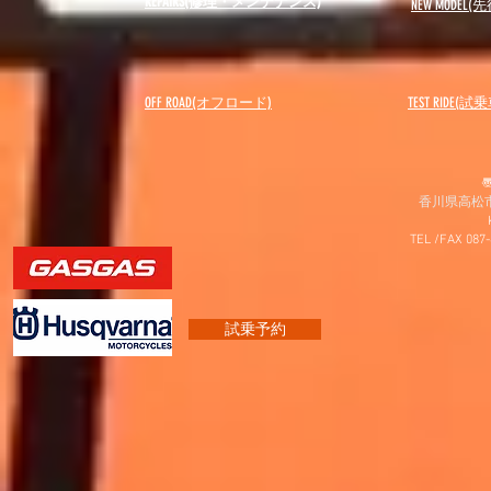
REPAIRS(修理・メンテナンス)
NEW MODEL
(先
OFF ROAD(オフロード)
​TEST RIDE(試
〠
香川県高松市
TEL /FAX 087
試乗予約