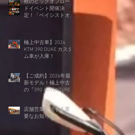
秋のビッグオフロー
ドイベント開催決
定！「ベイシストオ
ート オフロードフェ
ス in 朽木スキー場」
極上中古車】2024
KTM 390 DUKE カスタ
ム車が入庫！
【ご成約】2026年最
新モデル！極上中古
の『390 ADVENTURE
R』を45mmローダウ
ン仕様でご納車！
店舗営業に関する重
要なお知らせ！