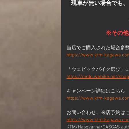
現車が無い場合でも、
​※その
当店でご購入された場合多
https://www.ktm-kagawa.co
「ウェビックバイク選び」
https://moto.webike.net/sho
キャンペーン詳細はこちら
https://www.ktm-kagawa.com
お問い合わせ、来店予約は
https://www.ktm-kagawa.co
KTM/Hasqvarna/GASGAS aut