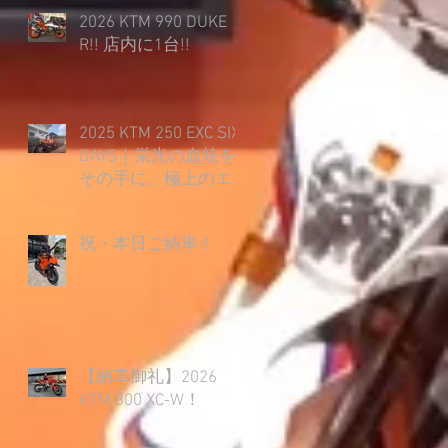
2026 KTM 990 DUKE
R!! 店内に1台!!
2025 KTM 250 EXC SIX
DAYS｜栄光の血統を
その手に。極上のエ
ンデューロライフ開
幕！
祝・本日ご納車！
【納車御礼】2026
KTM 300 XC-W！