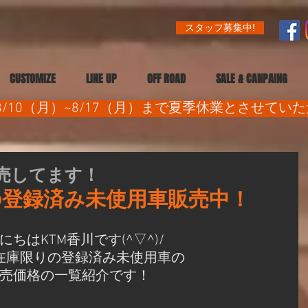
スタッフ募集中!
CUSTOMIZE
LINE UP
OFF ROAD
SALE & CANPAING
/10（月）~8/17（月）まで夏季休業とさせてい
売してます！
の登録済み未使用車販売中！
にちはKTM香川です(^▽^)/
在庫限りの登録済み未使用車の
売価格の一覧紹介です！