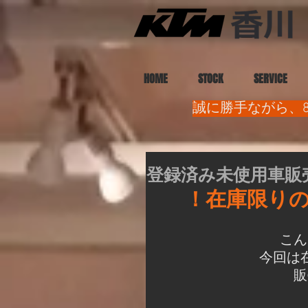
HOME
STOCK
SERVICE
誠に勝手ながら、8
登録済み未使用車販
！在庫限り
こん
今回は
販