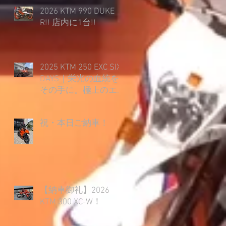
2026 KTM 990 DUKE
R!! 店内に1台!!
2025 KTM 250 EXC SIX
DAYS｜栄光の血統を
その手に。極上のエ
ンデューロライフ開
幕！
祝・本日ご納車！
【納車御礼】2026
KTM 300 XC-W！