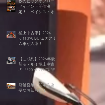
秋のビッグオフロー
ドイベント開催決
定！「ベイシストオ
ート オフロードフェ
ス in 朽木スキー場」
極上中古車】2024
KTM 390 DUKE カスタ
ム車が入庫！
【ご成約】2026年最
新モデル！極上中古
の『390 ADVENTURE
R』を45mmローダウ
ン仕様でご納車！
店舗営業に関する重
要なお知らせ！