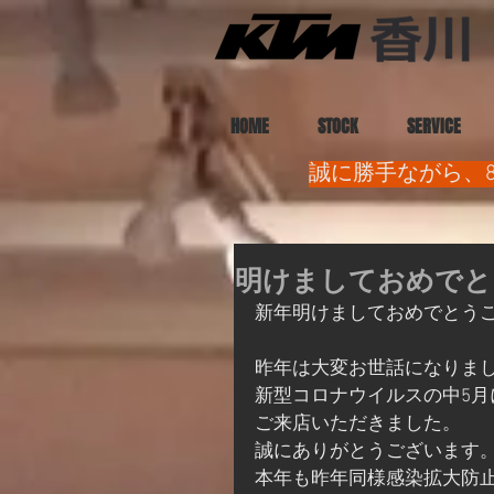
HOME
STOCK
SERVICE
誠に勝手ながら、8
明けましておめでと
新年明けましておめでとう
昨年は大変お世話になりま
新型コロナウイルスの中5
ご来店いただきました。
誠にありがとうございます
本年も昨年同様感染拡大防