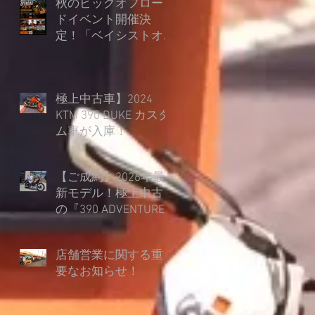
秋のビッグオフロー
ドイベント開催決
定！「ベイシストオ
ート オフロードフェ
ス in 朽木スキー場」
極上中古車】2024
KTM 390 DUKE カスタ
ム車が入庫！
【ご成約】2026年最
新モデル！極上中古
の『390 ADVENTURE
R』を45mmローダウ
ン仕様でご納車！
店舗営業に関する重
要なお知らせ！