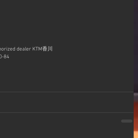
horized dealer KTM香川
-84