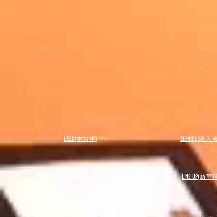
USED(中古車)
SERVICE(購
BLOG(ブログ)
LINE UP(新車