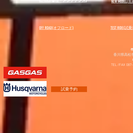
REPAIRS(修理・メンテナンス)
NEW MODEL
(先
OFF ROAD(オフロード)
​TEST RIDE(試
〠
香川県高松市
TEL /FAX 087
試乗予約