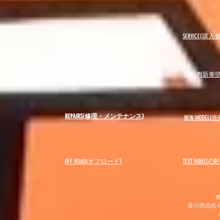
USED(中古車)
SERVICE(購
BLOG(ブログ)
LINE UP(新車
REPAIRS(修理・メンテナンス)
NEW MODEL
(先
OFF ROAD(オフロード)
​TEST RIDE(試
〠
香川県高松市