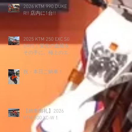
2026 KTM 990 DUKE
R!! 店内に1台!!
2025 KTM 250 EXC SIX
DAYS｜栄光の血統を
その手に。極上のエ
ンデューロライフ開
幕！
祝・本日ご納車！
【納車御礼】2026
KTM 300 XC-W！