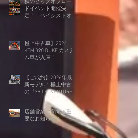
秋のビッグオフロー
ドイベント開催決
定！「ベイシストオ
ート オフロードフェ
ス in 朽木スキー場」
極上中古車】2024
KTM 390 DUKE カスタ
ム車が入庫！
【ご成約】2026年最
新モデル！極上中古
の『390 ADVENTURE
R』を45mmローダウ
ン仕様でご納車！
店舗営業に関する重
要なお知らせ！