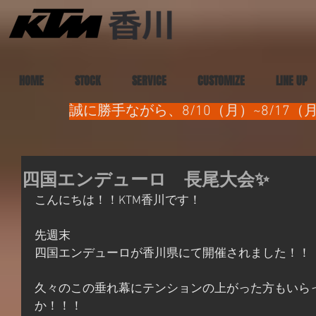
HOME
STOCK
SERVICE
CUSTOMIZE
LINE UP
誠に勝手ながら、8/10（月）~8/1
四国エンデューロ 長尾大会✨
こんにちは！！KTM香川です！
先週末
四国エンデューロが香川県にて開催されました！！
久々のこの垂れ幕にテンションの上がった方もいら
か！！！