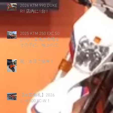
2026 KTM 990 DUKE
R!! 店内に1台!!
2025 KTM 250 EXC SIX
DAYS｜栄光の血統を
その手に。極上のエ
ンデューロライフ開
幕！
祝・本日ご納車！
【納車御礼】2026
KTM 300 XC-W！