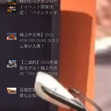
秋のビッグオフロー
ドイベント開催決
定！「ベイシストオ
ート オフロードフェ
ス in 朽木スキー場」
極上中古車】2024
KTM 390 DUKE カスタ
ム車が入庫！
【ご成約】2026年最
新モデル！極上中古
の『390 ADVENTURE
R』を45mmローダウ
ン仕様でご納車！
店舗営業に関する重
要なお知らせ！