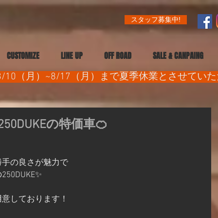
スタッフ募集中!
CUSTOMIZE
LINE UP
OFF ROAD
SALE & CANPAING
/10（月）~8/17（月）まで夏季休業とさせてい
0DUKEの特価車🍊
！
勝手の良さが魅力で
0DUKE✨
用意しております！