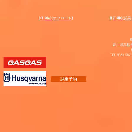
OFF ROAD(オフロード)
​TEST RIDE(試
〠
香川県高松市
TEL /FAX 087
試乗予約