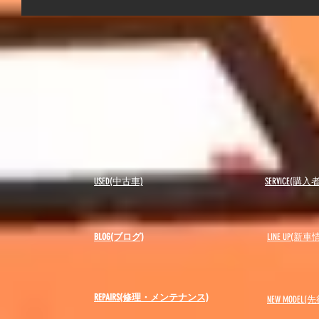
USED(中古車)
SERVICE(購
BLOG(ブログ)
LINE UP(新車
REPAIRS(修理・メンテナンス)
NEW MODEL
(先