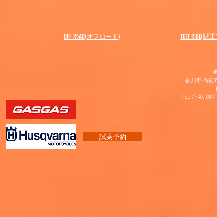
OFF ROAD(オフロード)
​TEST RIDE(試
〠
香川県高松市
TEL /FAX 087
試乗予約