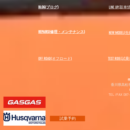
BLOG(ブログ)
LINE UP(新車
REPAIRS(修理・メンテナンス)
NEW MODEL
(先
OFF ROAD(オフロード)
​TEST RIDE(試
〠
香川県高松市
TEL /FAX 087
試乗予約